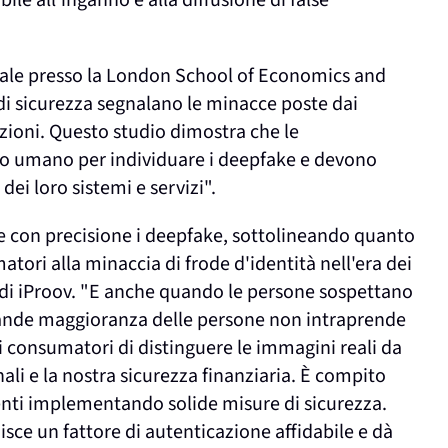
le all'inganno e alla diffusione di false
gitale presso la London School of Economics and
 di sicurezza segnalano le minacce poste dai
azioni. Questo studio dimostra che le
zio umano per individuare i deepfake e devono
dei loro sistemi e servizi".
are con precisione i deepfake, sottolineando quanto
atori alla minaccia di frode d'identità nell'era dei
di iProov. "E anche quando le persone sospettano
agrande maggioranza delle persone non intraprende
ei consumatori di distinguere le immagini reali da
nali e la nostra sicurezza finanziaria. È compito
ienti implementando solide misure di sicurezza.
nisce un fattore di autenticazione affidabile e dà