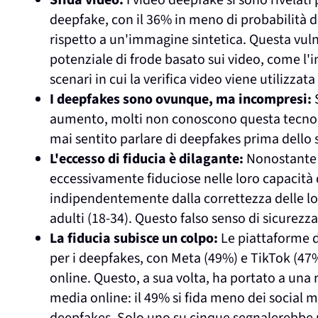
Sfida video:
I video deepfake si sono rivelati 
deepfake, con il 36% in meno di probabilità d
rispetto a un'immagine sintetica.
Questa vulne
potenziale di frode basato sui video, come l'
scenari in cui la verifica video viene utilizzata 
I deepfakes sono ovunque, ma incompresi:
S
aumento, molti non conoscono questa tecnol
mai sentito parlare di deepfakes prima dello 
L'eccesso di fiducia è dilagante:
Nonostante l
eccessivamente fiduciose nelle loro capacità 
indipendentemente dalla correttezza delle lor
adulti (18-34). Questo falso senso di sicurezz
La fiducia subisce un colpo:
Le piattaforme d
per i deepfakes, con Meta (49%) e TikTok (47%)
online. Questo, a sua volta, ha portato a una 
media online: il 49% si fida meno dei social