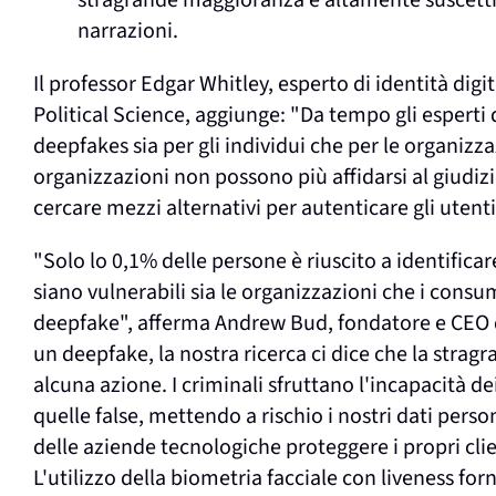
stragrande maggioranza è altamente suscettibi
narrazioni.
Il professor Edgar Whitley, esperto di identità di
Political Science, aggiunge: "Da tempo gli esperti
deepfakes sia per gli individui che per le organizz
organizzazioni non possono più affidarsi al giudi
cercare mezzi alternativi per autenticare gli utenti 
"Solo lo 0,1% delle persone è riuscito a identific
siano vulnerabili sia le organizzazioni che i consum
deepfake", afferma Andrew Bud, fondatore e CEO 
un deepfake, la nostra ricerca ci dice che la str
alcuna azione. I criminali sfruttano l'incapacità d
quelle false, mettendo a rischio i nostri dati perso
delle aziende tecnologiche proteggere i propri cl
L'utilizzo della biometria facciale con liveness for