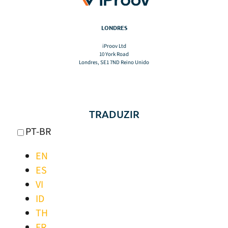
LONDRES
iProov Ltd
10 York Road
Londres, SE1 7ND Reino Unido
TRADUZIR
PT-BR
EN
ES
VI
ID
TH
FR