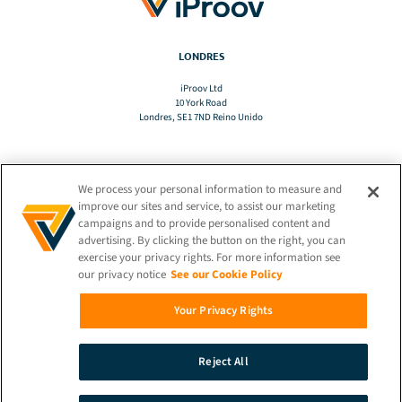
LONDRES
iProov Ltd
10 York Road
Londres, SE1 7ND Reino Unido
We process your personal information to measure and
TRADUZIR
improve our sites and service, to assist our marketing
campaigns and to provide personalised content and
advertising. By clicking the button on the right, you can
PT-BR
exercise your privacy rights. For more information see
our privacy notice
See our Cookie Policy
FIQUE CONECTADO!
Your Privacy Rights
Reject All
© 2026 iProov |
Política de Privacidade