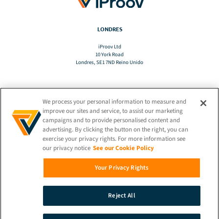
LONDRES
iProov Ltd
10 York Road
Londres, SE1 7ND Reino Unido
We process your personal information to measure and
TRADUZIR
improve our sites and service, to assist our marketing
campaigns and to provide personalised content and
advertising. By clicking the button on the right, you can
PT-BR
exercise your privacy rights. For more information see
our privacy notice
See our Cookie Policy
FIQUE CONECTADO!
Your Privacy Rights
Reject All
© 2026 iProov |
Política de Privacidade