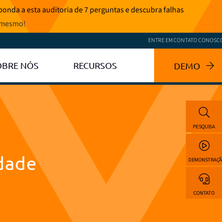
onda a esta auditoria de 7 perguntas e descubra falhas
 mesmo
!
ENTRE EM CONTATO CONOSC
OBRE NÓS
RECURSOS
DEMO
PESQUISA
A
idade
DEMONSTRAÇ
CONTATO
e