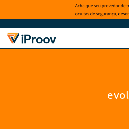
Pular
Acha que seu provedor de t
para
ocultas de segurança, dese
o
conteúdo
evol