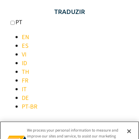
TRADUZIR
PT
EN
ES
VI
ID
TH
FR
IT
DE
PT-BR
MANTER-SE LIGADO!
We process your personal information to measure and
improve our sites and service, to assist our marketing