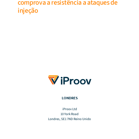
comprova a resistência a ataques de
injeção
LONDRES
iProov Ltd
10 York Road
Londres, SE1 7ND Reino Unido