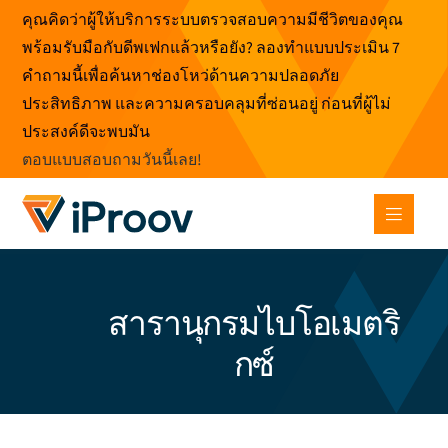
ข้าม
คุณคิดว่าผู้ให้บริการระบบตรวจสอบความมีชีวิตของคุณ
ไป
พร้อมรับมือกับดีพเฟกแล้วหรือยัง? ลองทำแบบประเมิน 7
ที่
คำถามนี้เพื่อค้นหาช่องโหว่ด้านความปลอดภัย
เนื้อหา
ประสิทธิภาพ และความครอบคลุมที่ซ่อนอยู่ ก่อนที่ผู้ไม่
ประสงค์ดีจะพบมัน
ตอบแบบสอบถามวันนี้เลย
!
สารานุกรมไบโอเมตริ
กซ์