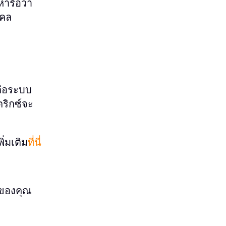
ารือว่า
คคล
ต่อระบบ
ริกซ์จะ
ิ่มเติม
ที่นี่
ุดของคุณ