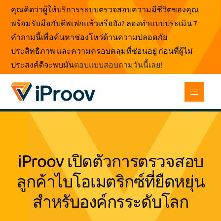
ข้าม
คุณคิดว่าผู้ให้บริการระบบตรวจสอบความมีชีวิตของคุณ
ไป
พร้อมรับมือกับดีพเฟกแล้วหรือยัง? ลองทำแบบประเมิน 7
ที่
คำถามนี้เพื่อค้นหาช่องโหว่ด้านความปลอดภัย
เนื้อหา
ประสิทธิภาพ และความครอบคลุมที่ซ่อนอยู่ ก่อนที่ผู้ไม่
ประสงค์ดีจะพบมัน
ตอบแบบสอบถามวันนี้เลย
!
iProov เปิดตัวการตรวจสอบ
ลูกค้าไบโอเมตริกซ์ที่ยืดหยุ่น
สําหรับองค์กรระดับโลก