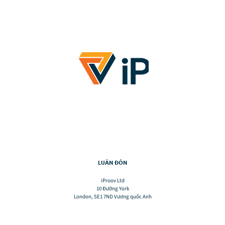
LUÂN ĐÔN
iProov Ltd
10 Đường York
London, SE1 7ND Vương quốc Anh