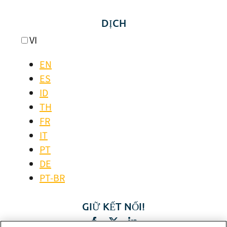
DỊCH
VI
EN
ES
ID
TH
FR
IT
PT
DE
PT-BR
GIỮ KẾT NỐI!