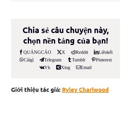
Chia sẻ câu chuyện này,
chọn nền tảng của bạn!
QUẢNG CÁO
X
Reddit
Liên kết
Cái gì
Telegram
Tumblr
Pinterest
Vk
Xing
Email
Giới thiệu tác giả:
Ryley Charlwood