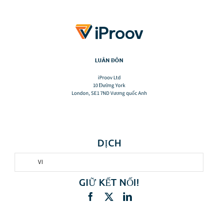
LUÂN ĐÔN
iProov Ltd
10 Đường York
London, SE1 7ND Vương quốc Anh
DỊCH
VI
GIỮ KẾT NỐI!