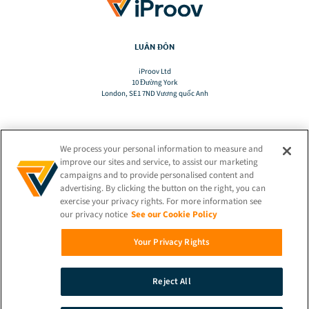
LUÂN ĐÔN
iProov Ltd
10 Đường York
London, SE1 7ND Vương quốc Anh
We process your personal information to measure and
DỊCH
improve our sites and service, to assist our marketing
campaigns and to provide personalised content and
advertising. By clicking the button on the right, you can
VI
exercise your privacy rights. For more information see
our privacy notice
See our Cookie Policy
GIỮ KẾT NỐI!
Your Privacy Rights
Reject All
© 2026 iProov |
Chính sách bảo mật