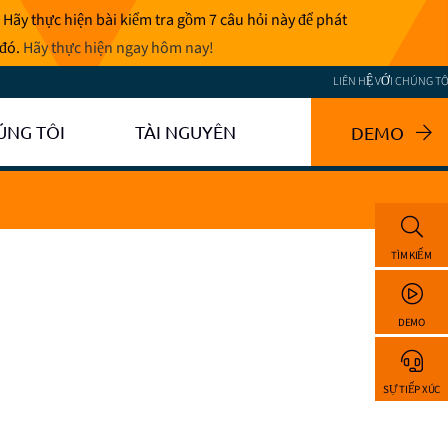
 Hãy thực hiện bài kiểm tra gồm 7 câu hỏi này để phát
 đó.
Hãy thực hiện ngay hôm nay
!
LIÊN HỆ VỚI CHÚNG TÔ
ÚNG TÔI
TÀI NGUYÊN
DEMO
TÌM KIẾM
DEMO
SỰ TIẾP XÚC