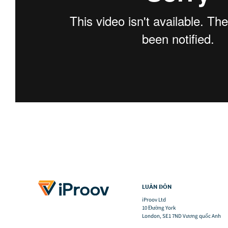
LUÂN ĐÔN
iProov Ltd
10 Đường York
London, SE1 7ND Vương quốc Anh