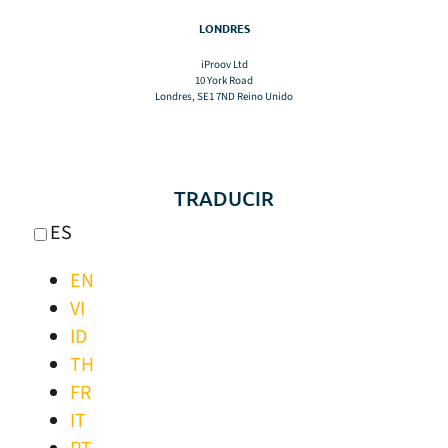
LONDRES
iProov Ltd
10 York Road
Londres, SE1 7ND Reino Unido
TRADUCIR
ES
EN
VI
ID
TH
FR
IT