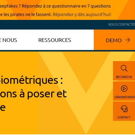
 deepfakes ? Répondez à ce questionnaire en 7 questions
e les pirates ne le fassent.
Répondez-y dès aujourd'hui
!
NOUS CONTACTE
E NOUS
RESSOURCES
DEMO
biométriques :
RECHERCHE
tions à poser et
DÉMONSTRATI
te
CONTACT