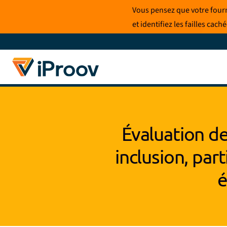
Skip
Vous pensez que votre fourni
to
et identifiez les failles cac
content
Évaluation de
inclusion, part
é