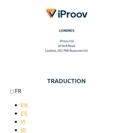
LONDRES
iProov Ltd
10 York Road
Londres, SE1 7ND Royaume-Uni
TRADUCTION
FR
EN
ES
VI
ID