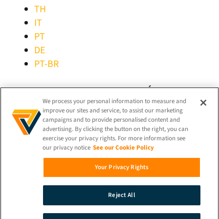
TH
IT
PT
DE
PT-BR
RESTEZ CONNECTÉ !
We process your personal information to measure and
improve our sites and service, to assist our marketing
campaigns and to provide personalised content and
advertising. By clicking the button on the right, you can
exercise your privacy rights. For more information see
our privacy notice
See our Cookie Policy
© 2026 iProov |
Politique de confidentialité
Your Privacy Rights
Recherche
Reject All
Démonstration
Contact