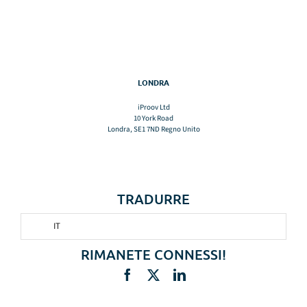
LONDRA
iProov Ltd
10 York Road
Londra, SE1 7ND Regno Unito
TRADURRE
IT
RIMANETE CONNESSI!