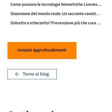
Come possono le tecnologie biometriche Liveness individuare se le identità sintetiche sono davvero "vive"?
Ossessione del mondo reale: Un racconto cautelativo
Dolcetto o scherzetto? Prevenzione più che cura nella lotta contro le frodi di identità sintetiche
Inviami Approfondimenti
Torna al blog