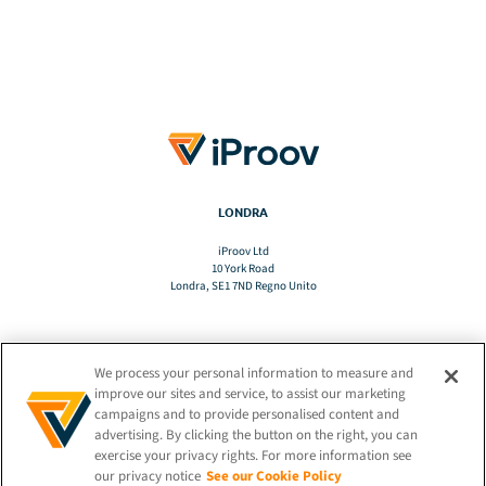
LONDRA
iProov Ltd
10 York Road
Londra, SE1 7ND Regno Unito
We process your personal information to measure and
TRADURRE
improve our sites and service, to assist our marketing
campaigns and to provide personalised content and
advertising. By clicking the button on the right, you can
IT
exercise your privacy rights. For more information see
our privacy notice
See our Cookie Policy
RIMANETE CONNESSI!