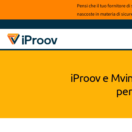
Vai
Pensi che il tuo fornitore d
al
nascoste in materia di sicure
contenuto
iProov e Mvin
per