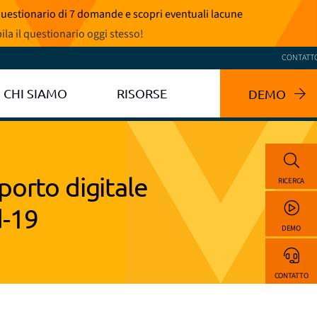
 questionario di 7 domande e scopri eventuali lacune
la il questionario oggi stesso
!
CONTATT
CHI SIAMO
RISORSE
DEMO
porto digitale
RICERCA
d-19
DEMO
CONTATTO