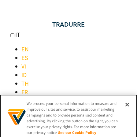
TRADURRE
IT
EN
ES
VI
ID
TH
FR
PT
We process your personal information to measure and
DE
improve our sites and service, to assist our marketing
campaigns and to provide personalised content and
PT-BR
advertising. By clicking the button on the right, you can
exercise your privacy rights. For more information see
our privacy notice
See our Cookie Policy
RIMANETE CONNESSI!