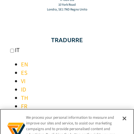
10 York Road
Londra, SE1 7ND Regno Unito
TRADURRE
IT
EN
ES
VI
ID
TH
FR
PT
We process your personal information to measure and
DE
improve our sites and service, to assist our marketing
campaigns and to provide personalised content and
PT-BR