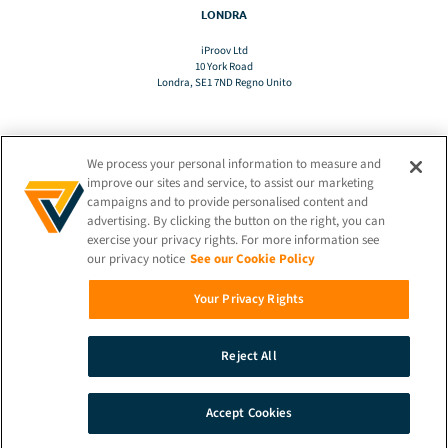
LONDRA
iProov Ltd
10 York Road
Londra, SE1 7ND Regno Unito
We process your personal information to measure and
TRADURRE
improve our sites and service, to assist our marketing
campaigns and to provide personalised content and
advertising. By clicking the button on the right, you can
IT
exercise your privacy rights. For more information see
our privacy notice
See our Cookie Policy
RIMANETE CONNESSI!
Your Privacy Rights
Reject All
© 2026 iProov |
Informativa sulla privacy
Accept Cookies
RICERCA
DEMO
CONTATTO