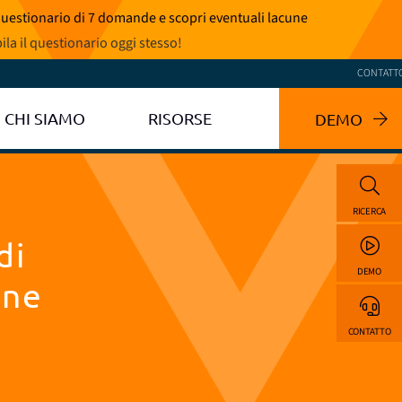
 questionario di 7 domande e scopri eventuali lacune
la il questionario oggi stesso
!
CONTATT
CHI SIAMO
RISORSE
DEMO
RICERCA
di
DEMO
one
CONTATTO