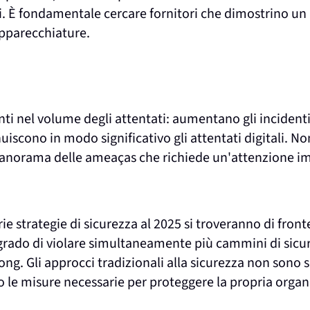
ori. È fondamentale cercare fornitori che dimostrino u
apparecchiature.
nti nel volume degli attentati: aumentano gli incidenti
iscono in modo significativo gli attentati digitali. No
norama delle ameaças che richiede un'attenzione i
e strategie di sicurezza al 2025 si troveranno di front
n grado di violare simultaneamente più cammini di sic
ong. Gli approcci tradizionali alla sicurezza non sono
o le misure necessarie per proteggere la propria orga