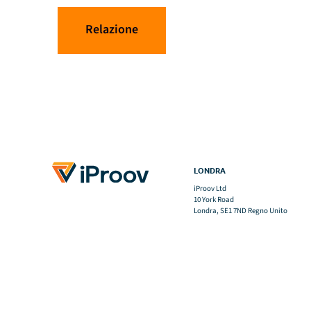
Relazione
LONDRA
iProov Ltd
10 York Road
Londra, SE1 7ND Regno Unito