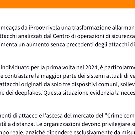
e ameaças da iProov rivela una trasformazione allarmant
 attacchi analizzati dal Centro di operazioni di sicurezza
umenta un aumento senza precedenti degli attacchi digi
, individuato per la prima volta nel 2024, è particola
ontrastare la maggior parte dei sistemi attuali di veri
 attacchi originati da solo tre dispositivi comuni, solle
one dei deepfakes. Questa situazione evidenzia la nec
rumenti di attacco e l'ascesa del mercato del "Crime c
ntità a distanza. Le organizzazioni devono privilegiare 
tempo reale, anziché dipendere esclusivamente da misur