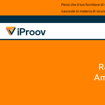
Vai
Pensi che il tuo fornitore d
al
nascoste in materia di sicure
contenuto
R
Am