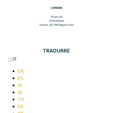
LONDRA
iProov Ltd
10 York Road
Londra, SE1 7ND Regno Unito
TRADURRE
IT
EN
ES
VI
ID
TH
FR