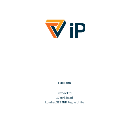
LONDRA
iProov Ltd
10 York Road
Londra, SE1 7ND Regno Unito