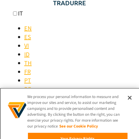
TRADURRE
IT
EN
ES
VI
ID
TH
FR
PT
DE
PT-BR
We process your personal information to measure and
improve our sites and service, to assist our marketing
campaigns and to provide personalised content and
RIMANETE CONNESSI!
advertising. By clicking the button on the right, you can
exercise your privacy rights. For more information see
our privacy notice
See our Cookie Policy
Your Privacy Rights