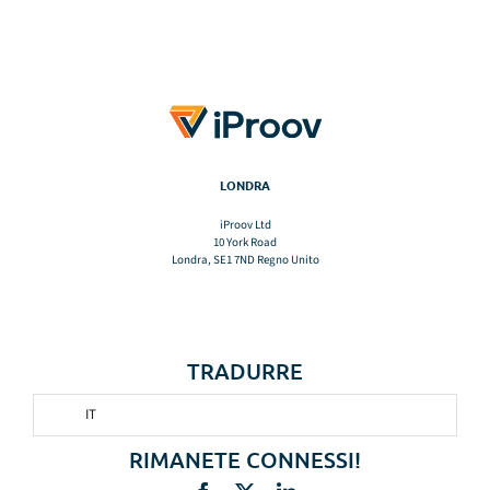
LONDRA
iProov Ltd
10 York Road
Londra, SE1 7ND Regno Unito
TRADURRE
IT
RIMANETE CONNESSI!