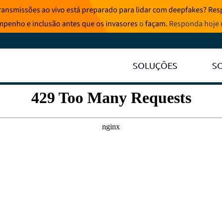
ransmissões ao vivo está preparado para lidar com deepfakes? Resp
mpenho e inclusão antes que os invasores
o
façam.
Responda hoje
SOLUÇÕES
S