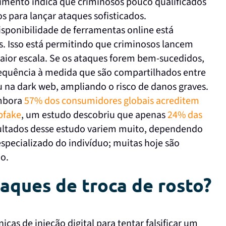
imento indica que criminosos pouco qualificados
s para lançar ataques sofisticados.
isponibilidade de ferramentas online está
. Isso está permitindo que criminosos lancem
ior escala. Se os ataques forem bem-sucedidos,
quência à medida que são compartilhados entre
u na dark web, ampliando o risco de danos graves.
mbora
57% dos consumidores globais acreditem
pfake
, um estudo descobriu que apenas
24% das
sultados desse estudo variem muito, dependendo
specializado do indivíduo; muitas hoje são
o.
aques de troca de rosto?
icas de injeção digital para tentar falsificar um