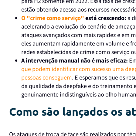
para H2 somente em 2022. Essa taxa de cresc
estão obtendo acesso aos recursos necessário
O "crime como serviço"
está crescendo:
a d
acelerando a evolução do cenário de ameaças
ataques avançados com mais rapidez e em ma
eles aumentam rapidamente em volume e fre
redes estabelecidas de crime como serviço o
A intervenção manual não é mais eficaz:
E
que podem identificar com sucesso uma dee
pessoas conseguem
. E esperamos que os re
da qualidade da deepfake e do treinamento e
genuinamente indistinguíveis ao olho human
Como são lançados os at
Os ataques de troca de face são realizados por técn