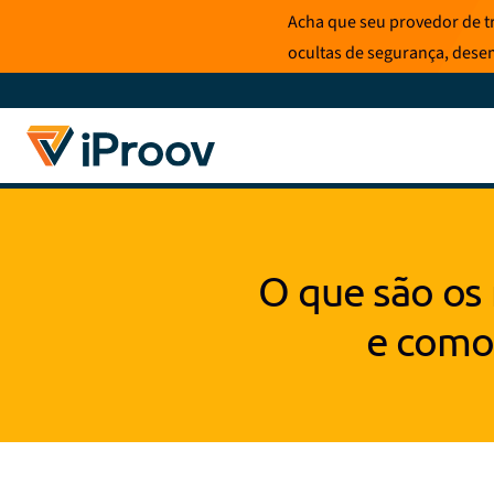
Pular
Acha que seu provedor de t
para
ocultas de segurança, dese
o
conteúdo
O que são os
e como 