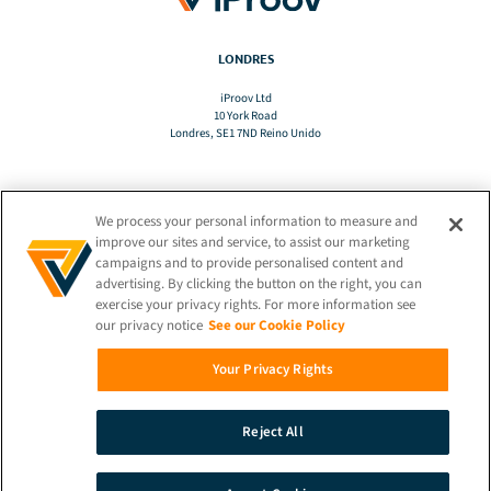
LONDRES
iProov Ltd
10 York Road
Londres, SE1 7ND Reino Unido
We process your personal information to measure and
TRADUZIR
improve our sites and service, to assist our marketing
campaigns and to provide personalised content and
advertising. By clicking the button on the right, you can
PT-BR
exercise your privacy rights. For more information see
our privacy notice
See our Cookie Policy
FIQUE CONECTADO!
Your Privacy Rights
Reject All
© 2026 iProov |
Política de Privacidade