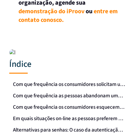
organização, agende sua
demonstração do iProov
ou
entre em
contato conosco.
Índice
Com que frequência os consumidores solicitam um lembrete de senha on-line?
Com que frequência as pessoas abandonam uma compra ou outro processo online porque não conseguem lembrar-se de uma senha e porque demorou muito tempo para recuperá-la?
Com que frequência os consumidores esquecem a senha de seu aplicativo de banco móvel e precisam redefinir os detalhes de login?
Em quais situações on-line as pessoas preferem usar a verificação facial em vez de senhas?
Alternativas para senhas: O caso da autenticação biométrica facial