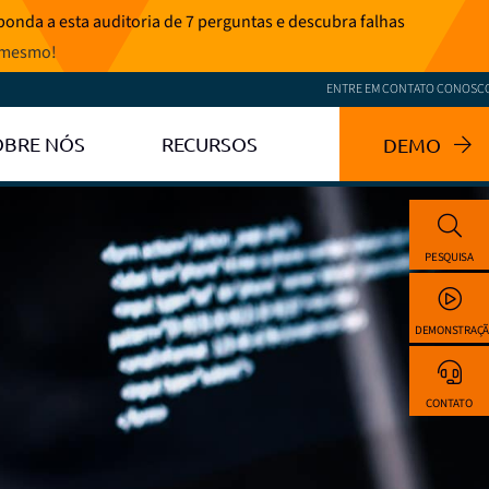
onda a esta auditoria de 7 perguntas e descubra falhas
 mesmo
!
ENTRE EM CONTATO CONOSC
OBRE NÓS
RECURSOS
DEMO
PESQUISA
DEMONSTRAÇ
CONTATO