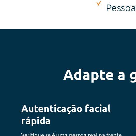
Pessoa
Adapte a g
Autenticação facial
rápida
Verifique se é uma pessoa real na frente