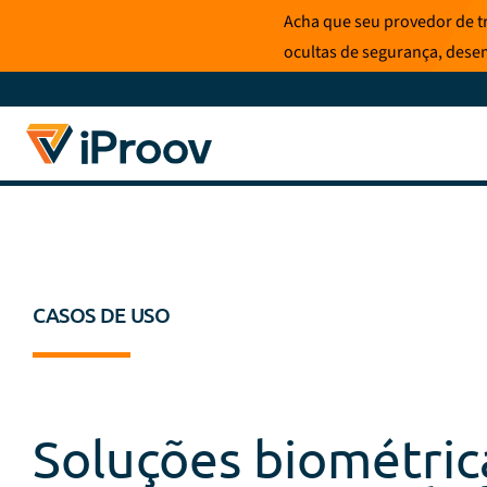
Pular
Acha que seu provedor de t
para
ocultas de segurança, dese
o
conteúdo
CASOS DE USO
Soluções biométric