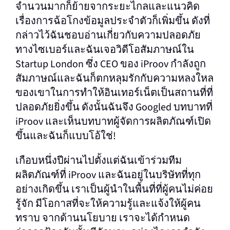
จํานวนมากก็ย้ายจากระยะไกลและแนวคิด
เรื่องการฉ้อโกงข้อมูลประจําตัวก็เพิ่มขึ้น ดังที่
กล่าวไว้ฉันชอบอ่านเกี่ยวกับความปลอดภัย
ทางไซเบอร์และฉันเจอวิดีโอสัมภาษณ์ใน
Startup London ซึ่ง CEO ของ iProov กําลังถูก
สัมภาษณ์และฉันก็ตกหลุมรักกับความหลงใหล
ของเขาในการทําให้อินเทอร์เน็ตเป็นสถานที่ที่
ปลอดภัยยิ่งขึ้น ดังนั้นฉันจึง Googled บทบาทที่
iProov และเห็นบทบาทผู้จัดการผลิตภัณฑ์เปิด
ขึ้นและฉันก็แบบโอ้ใช่!
เกือบหนึ่งปีผ่านไปตั้งแต่ฉันเข้าร่วมทีม
ผลิตภัณฑ์ที่ iProov และฉันอยู่ในบริษัทที่ทุก
อย่างเกิดขึ้น เราเป็นผู้นําในพื้นที่ที่ผู้คนไม่ค่อย
รู้จัก มีโอกาสที่จะให้ความรู้และแจ้งให้ผู้คน
ทราบ จากด้านนโยบาย เราจะได้กําหนด