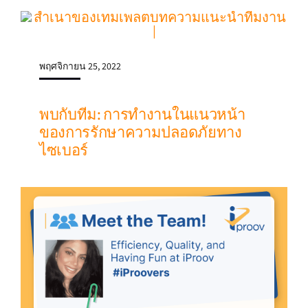
พฤศจิกายน 25, 2022
พบกับทีม: การทํางานในแนวหน้า
ของการรักษาความปลอดภัยทาง
ไซเบอร์