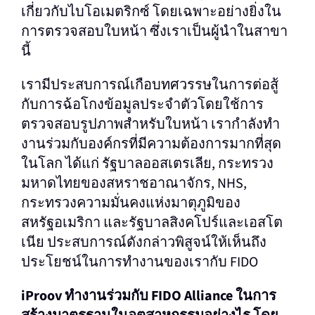
เกี่ยวกับไบโอเมตริกซ์ โดยเฉพาะอย่างยิ่งใน
การตรวจสอบใบหน้า ซึ่งเราเป็นผู้นําในสาขา
นี้
เรามีประสบการณ์เกือบทศวรรษในการต่อสู้
กับการฉ้อโกงข้อมูลประจําตัวโดยใช้การ
ตรวจสอบรูปภาพสําหรับใบหน้า เรากําลังทํา
งานร่วมกับองค์กรที่มีความต้องการมากที่สุด
ในโลก ได้แก่ รัฐบาลออสเตรเลีย, กระทรวง
มหาดไทยของสหราชอาณาจักร, NHS,
กระทรวงความมั่นคงแห่งมาตุภูมิของ
สหรัฐอเมริกา และรัฐบาลสิงคโปร์และเอสโต
เนีย ประสบการณ์ดังกล่าวพิสูจน์ให้เห็นถึง
ประโยชน์ในการทํางานของเรากับ FIDO
iProov ทํางานร่วมกับ FIDO Alliance ในการ