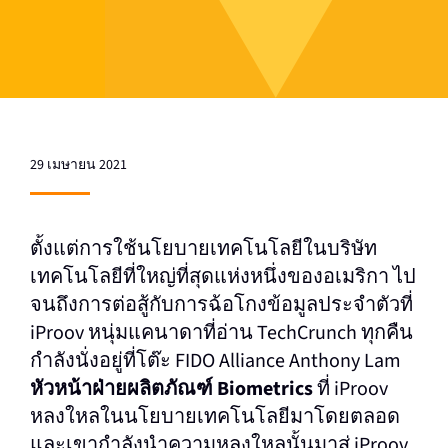
29 เมษายน 2021
ตั้งแต่การใช้นโยบายเทคโนโลยีในบริษัท
เทคโนโลยีที่ใหญ่ที่สุดแห่งหนึ่งของอเมริกา ไป
จนถึงการต่อสู้กับการฉ้อโกงข้อมูลประจําตัวที่
iProov หนุ่มแคนาดาที่อ่าน TechCrunch ทุกคืน
กําลังนั่งอยู่ที่โต๊ะ FIDO Alliance Anthony Lam
หัวหน้าฝ่ายผลิตภัณฑ์ Biometrics
ที่ iProov
หลงใหลในนโยบายเทคโนโลยีมาโดยตลอด
และเขากําลังนําความหลงใหลนั้นมาสู่ iProov