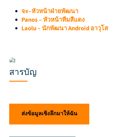
จะ
–
หัวหน้าฝ่ายพัฒนา
Pan
os – หัวหน้าทีมสีแดง
Laolu – นักพัฒนา Android อาวุโส
สารบัญ
ส่งข้อมูลเชิงลึกมาให้ฉัน