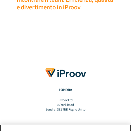
e divertimento in iProov
LONDRA
iProov Ltd
10 York Road
Londra, SE1 7ND Regno Unito