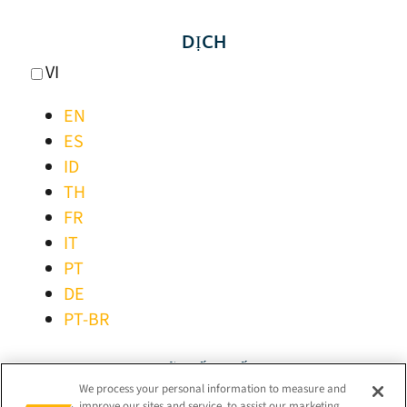
DỊCH
VI
EN
ES
ID
TH
FR
IT
PT
DE
PT-BR
GIỮ KẾT NỐI!
We process your personal information to measure and
improve our sites and service, to assist our marketing