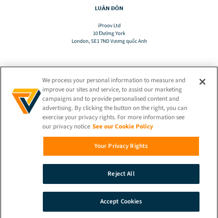
LUÂN ĐÔN
iProov Ltd
10 Đường York
London, SE1 7ND Vương quốc Anh
We process your personal information to measure and
DỊCH
improve our sites and service, to assist our marketing
campaigns and to provide personalised content and
advertising. By clicking the button on the right, you can
VI
exercise your privacy rights. For more information see
our privacy notice
See our Cookie Policy
GIỮ KẾT NỐI!
Your Privacy Rights
Reject All
© 2026 iProov |
Chính sách bảo mật
Accept Cookies
TÌM KIẾM
DEMO
SỰ TIẾP XÚC