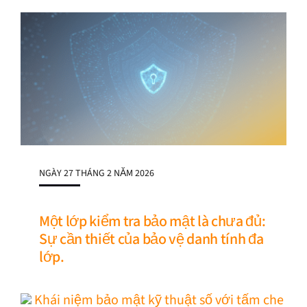
NGÀY 27 THÁNG 2 NĂM 2026
Một lớp kiểm tra bảo mật là chưa đủ:
Sự cần thiết của bảo vệ danh tính đa
lớp.