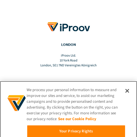
LONDON
iProov Ltd.
10 York Road
London, SE1 7ND Vereinigtes Königreich
We process your personal information to measure and
TRANSLATE
improve our sites and service, to assist our marketing
campaigns and to provide personalised content and
advertising. By clicking the button on the right, you can
DE
exercise your privacy rights. For more information see
our privacy notice
See our Cookie Policy
BLEIBEN SIE VERBUNDEN!
Your Privacy Rights