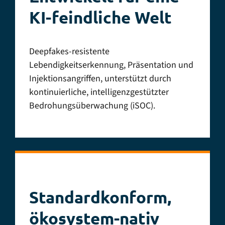
eIDAS Zuverlässigkeitsgrad
KI-feindliche Welt
Hoch
Deepfakes-resistente
Lebendigkeitserkennung, Präsentation und
Injektionsangriffen
, unterstützt durch
ISO/IEC 30107-3
kontinuierliche,
intelligenzgestützter
Bedrohungsüberwachung (iSOC)
.
SOC 2 Typ II
Standardkonform,
ökosystem-nativ