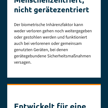
UK Nationales Physikalisches
nicht gerätezentriert
Laboratorium (NPL)
Der biometrische Inhärenzfaktor kann
weder verloren gehen noch weitergegeben
oder gestohlen werden und funktioniert
CSA STAR (Stufe 2)
auch bei verlorenen oder gemeinsam
genutzten Geräten, bei denen
gerätegebundene Sicherheitsmaßnahmen
versagen.
WCAG 2.2 AA, Section 508,
Europäisches Gesetz zur
Barrierefreiheit
Entwickelt für eine