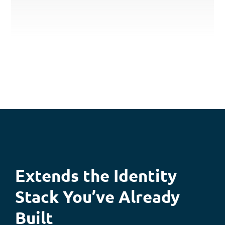
CEN/TS 18099
Zertifizierter G-Cloud-
Anbieter
Federal Reserve SIF
Extends the Identity
Mitigation Provider
Stack You’ve Already
Built