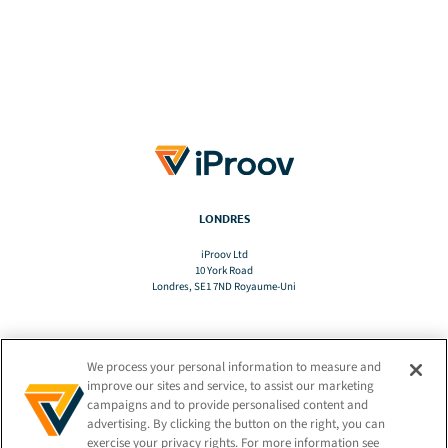
LONDRES
iProov Ltd
10 York Road
Londres, SE1 7ND Royaume-Uni
We process your personal information to measure and
TRADUCTION
improve our sites and service, to assist our marketing
campaigns and to provide personalised content and
advertising. By clicking the button on the right, you can
FR
exercise your privacy rights. For more information see