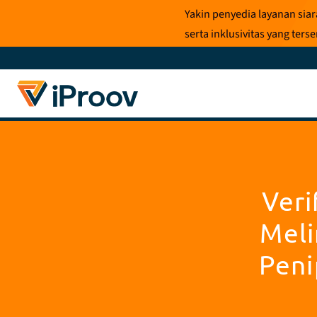
Loncat
Yakin penyedia layanan sia
ke
serta inklusivitas yang te
konten
Veri
Meli
Peni