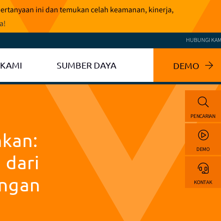
pertanyaan ini dan temukan celah keamanan, kinerja,
ga
!
HUBUNGI KAM
 KAMI
SUMBER DAYA
DEMO
PENCARIAN
nkan:
DEMO
 dari
angan
KONTAK