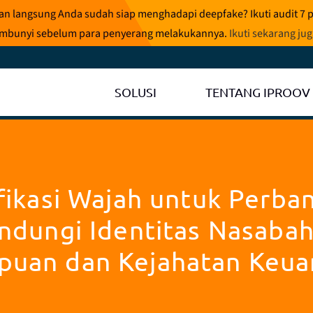
ran langsung Anda sudah siap menghadapi deepfake? Ikuti audit 7 
rsembunyi sebelum para penyerang melakukannya.
Ikuti sekarang ju
SOLUSI
TENTANG IPROOV
fikasi Wajah untuk Perba
ndungi Identitas Nasabah
puan dan Kejahatan Keu