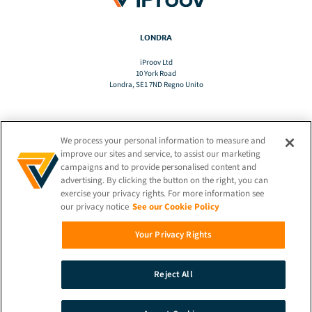
LONDRA
iProov Ltd
10 York Road
Londra, SE1 7ND Regno Unito
We process your personal information to measure and
TRADURRE
improve our sites and service, to assist our marketing
campaigns and to provide personalised content and
advertising. By clicking the button on the right, you can
IT
exercise your privacy rights. For more information see
our privacy notice
See our Cookie Policy
RIMANETE CONNESSI!
Your Privacy Rights
Reject All
© 2026 iProov |
Informativa sulla privacy