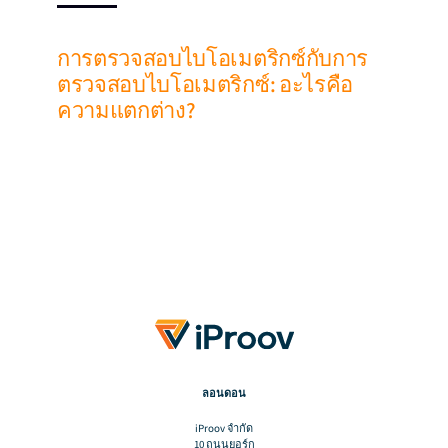
การตรวจสอบไบโอเมตริกซ์กับการ
ตรวจสอบไบโอเมตริกซ์: อะไรคือ
ความแตกต่าง?
ลอนดอน
iProov จํากัด
10 ถนนยอร์ก