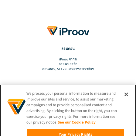
ลอนดอน
iProov จํากัด
10 ถนนยอร์ก
ลอนดอน, SE1 7ND สหราชอาณาจักร
We process your personal information to measure and
แปล
improve our sites and service, to assist our marketing
campaigns and to provide personalised content and
advertising. By clicking the button on the right, you can
TH
exercise your privacy rights. For more information see
our privacy notice
See our Cookie Policy
เชื่อมต่ออยู่เสมอ!
Your Privacy Rights