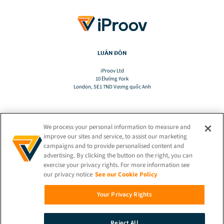
LUÂN ĐÔN
iProov Ltd
10 Đường York
London, SE1 7ND Vương quốc Anh
We process your personal information to measure and
DỊCH
improve our sites and service, to assist our marketing
campaigns and to provide personalised content and
advertising. By clicking the button on the right, you can
VI
exercise your privacy rights. For more information see
our privacy notice
See our Cookie Policy
GIỮ KẾT NỐI!
Your Privacy Rights
Reject All