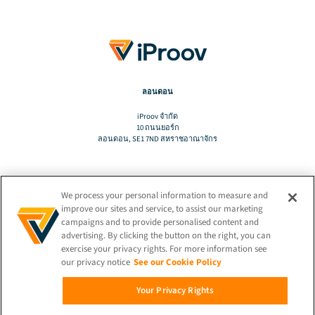
ลอนดอน
iProov จํากัด
10 ถนนยอร์ก
ลอนดอน, SE1 7ND สหราชอาณาจักร
We process your personal information to measure and
แปล
improve our sites and service, to assist our marketing
campaigns and to provide personalised content and
advertising. By clicking the button on the right, you can
TH
exercise your privacy rights. For more information see
our privacy notice
See our Cookie Policy
เชื่อมต่ออยู่เสมอ!
Your Privacy Rights