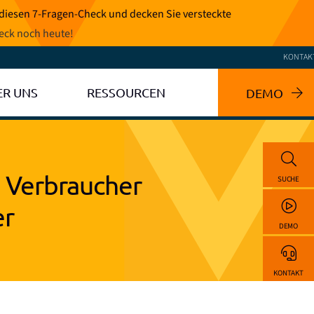
 diesen 7-Fragen-Check und decken Sie versteckte
eck noch heute
!
KONTAK
ER UNS
RESSOURCEN
DEMO
n Verbraucher
SUCHE
er
DEMO
KONTAKT