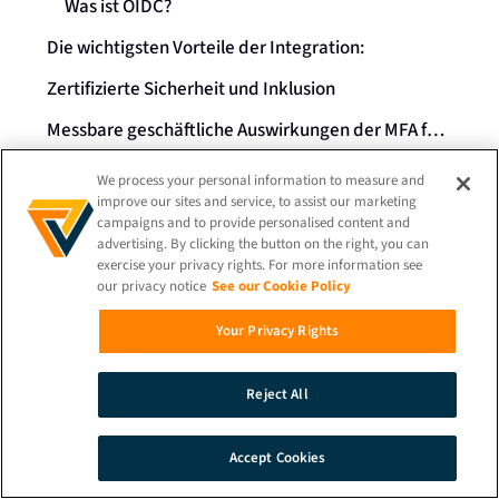
Was ist OIDC?
Die wichtigsten Vorteile der Integration:
Zertifizierte Sicherheit und Inklusion
Messbare geschäftliche Auswirkungen der MFA für Arbeitskräfte
Zukunftssichere Authentifizierung für Ihre Belegschaft
We process your personal information to measure and
improve our sites and service, to assist our marketing
campaigns and to provide personalised content and
advertising. By clicking the button on the right, you can
exercise your privacy rights. For more information see
our privacy notice
See our Cookie Policy
Senden Sie Mir Einblicke
Your Privacy Rights
Zurück zu Blog
Reject All
Accept Cookies
SUCHE
DEMO
KONTAKT