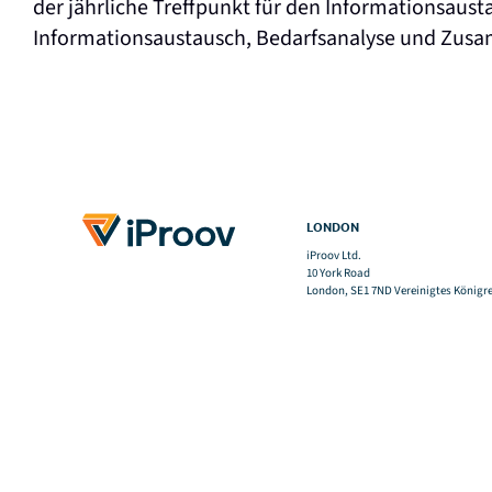
der jährliche Treffpunkt für den Informationsaus
Informationsaustausch, Bedarfsanalyse und Zusa
LONDON
iProov Ltd.
10 York Road
London, SE1 7ND Vereinigtes Königr