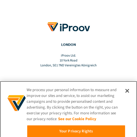
LONDON
iProov Ltd.
10 York Road
London, SE1 7ND Vereinigtes Königreich
We process your personal information to measure and
TRANSLATE
improve our sites and service, to assist our marketing
campaigns and to provide personalised content and
advertising. By clicking the button on the right, you can
DE
exercise your privacy rights. For more information see
our privacy notice
See our Cookie Policy
BLEIBEN SIE VERBUNDEN!
Your Privacy Rights