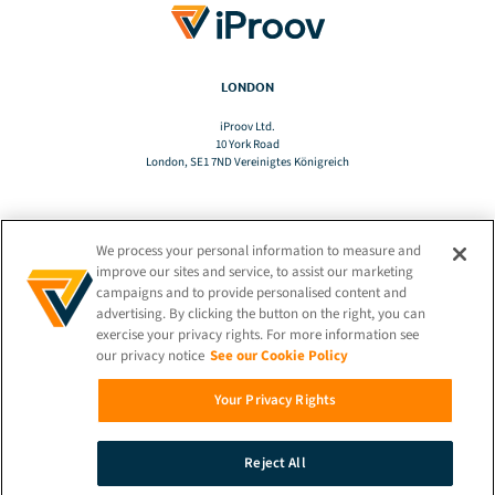
LONDON
iProov Ltd.
10 York Road
London, SE1 7ND Vereinigtes Königreich
We process your personal information to measure and
TRANSLATE
improve our sites and service, to assist our marketing
campaigns and to provide personalised content and
advertising. By clicking the button on the right, you can
DE
exercise your privacy rights. For more information see
our privacy notice
See our Cookie Policy
BLEIBEN SIE VERBUNDEN!
Your Privacy Rights
Reject All