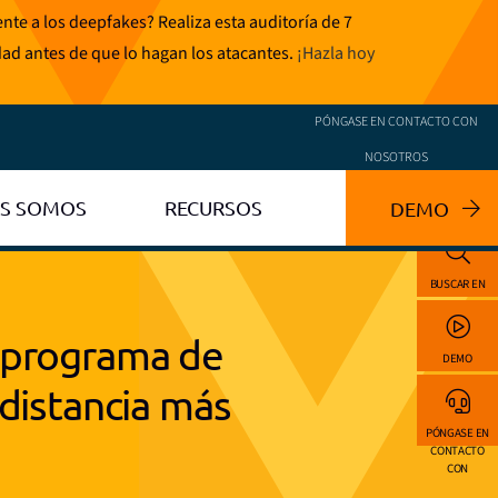
te a los deepfakes? Realiza esta auditoría de 7
dad antes de que lo hagan los atacantes.
¡Hazla hoy
PÓNGASE EN CONTACTO CON
NOSOTROS
ES SOMOS
RECURSOS
DEMO
BUSCAR EN
 programa de
DEMO
 distancia más
PÓNGASE EN
CONTACTO
CON