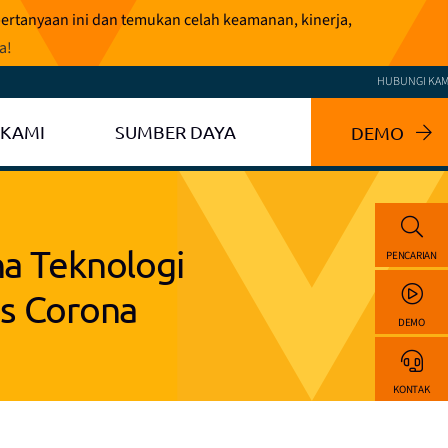
pertanyaan ini dan temukan celah keamanan, kinerja,
ga
!
HUBUNGI KAM
 KAMI
SUMBER DAYA
DEMO
a Teknologi
PENCARIAN
s Corona
DEMO
KONTAK