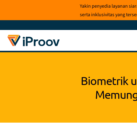
Loncat
Yakin penyedia layanan sia
ke
serta inklusivitas yang te
konten
Biometrik 
Memungk